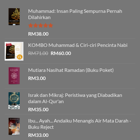
Muhammad: Insan Paling Sempurna Pernah
Dilahirkan
Rated
5.00
RM
38.00
out of 5
KOMBO Muhammad & Ciri-ciri Pencinta Nabi
Original
Current
RM
71.00
RM
60.00
price
price
was:
is:
Mutiara Nasihat Ramadan (Buku Poket)
RM71.00.
RM60.00.
RM
3.00
Israk dan Mikraj: Peristiwa yang Diabadikan
dalam Al-Qur'an
RM
35.00
Ibu... Ayah... Andaiku Menangis Air Mata Darah -
Buku Reject
RM
33.00