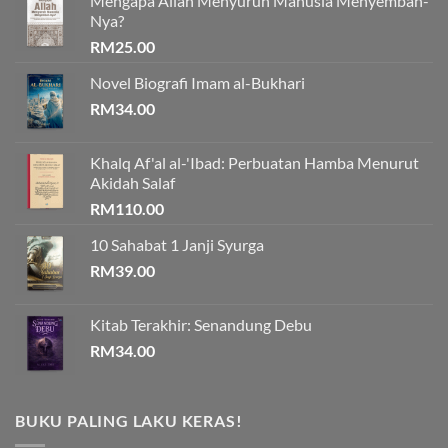
Mengapa Allah Menyuruh Manusia Menyembah-
Nya?
RM
25.00
Novel Biografi Imam al-Bukhari
RM
34.00
Khalq Af'al al-'Ibad: Perbuatan Hamba Menurut
Akidah Salaf
RM
110.00
10 Sahabat 1 Janji Syurga
RM
39.00
Kitab Terakhir: Senandung Debu
RM
34.00
BUKU PALING LAKU KERAS!