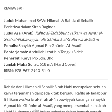
REVIEWS (0)
Judul:
Muhammad SAW: Hikmah & Rahsia di Sebalik
Peristiwa dalam Sirah Baginda
Judul Asal (Arab):
Raḥīq al-Tadabbur fī Ḥikam wa Asrār al-
Sīrah al-Nabawiyyah ‘alā Ṣāḥibihā al-Ṣalāt wa al-Salām
Penulis:
Shaykh Aḥmad Bin Ghānim Al-Asadī
Penterjemah:
Abdullah Izzat bin Tengku Sidek
Penerbit:
Karya PiS Sdn. Bhd.
Jumlah Muka Surat:
618 m/s (Hard Cover)
ISBN:
978-967-2910-51-0
Rahsia dan Hikmah di Sebalik Sirah Nabi merupakan sebuah
karya terjemahan daripada kitab berjudul Raḥīq al-Tadabbur
fī Ḥikam wa Asrār al-Sīrah al-Nabawiyyah karangan Shaykh
Aḥmad bin Ghānim al-Asadī, yang mempersembahkan sirah
Nabi Muḥammad ﷺ bukan sekadar dalam bentuk naratif