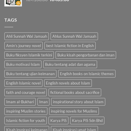
price
price
was:
is:
RM100.00.
RM85.00.
TAGS
Ahli Sunnah Wal Jamaah
Ahlus Sunnah Wal Jamaah
Amin’s journey novel
best Islamic fiction in English
Buku fiksyen Islamik terkini
Buku kisah pengorbanan dan iman
Buku motivasi Islam
Buku tentang adat dan agama
Buku tentang ujian keimanan
English books on Islamic themes
English Islamic novel
English novels about Islam
faith and courage novel
fictional books about sacrifice
Imam al-Bukhari
Iman
inspirational story about Islam
inspiring Muslim stories
inspiring novels for Muslims
Islamic fiction for youth
Karya PiS
Karya PiS Sdn Bhd
Kisah inspirasi keimanan
Kisah inspirasi umat Islam