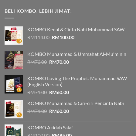
BELI KOMBO, LEBIH JIMAT!
KOMBO Kenal & Cinta Nabi Muhammad SAW
Original
Current
RM
114.00
RM
100.00
price
price
was:
is:
KOMBO Muhammad & Ummahat Al-Mu'minin
RM114.00.
RM100.00.
Original
Current
RM
73.00
RM
70.00
price
price
was:
is:
KOMBO Loving The Prophet: Muhammad SAW
RM73.00.
RM70.00.
(English Version)
Original
Current
RM
71.00
RM
60.00
price
price
KOMBO Muhammad & Ciri-ciri Pencinta Nabi
was:
is:
Original
Current
RM
71.00
RM71.00.
RM
60.00
RM60.00.
price
price
was:
is:
KOMBO Akidah Salaf
RM71.00.
RM60.00.
Original
Current
RM
100.00
RM
85.00