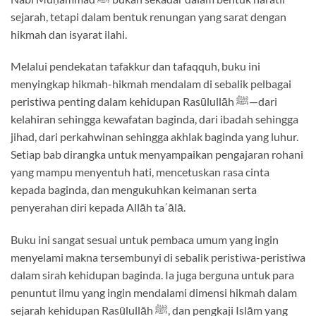
sejarah, tetapi dalam bentuk renungan yang sarat dengan
hikmah dan isyarat ilahi.
Melalui pendekatan tafakkur dan tafaqquh, buku ini
menyingkap hikmah-hikmah mendalam di sebalik pelbagai
peristiwa penting dalam kehidupan Rasūlullāh ﷺ—dari
kelahiran sehingga kewafatan baginda, dari ibadah sehingga
jihad, dari perkahwinan sehingga akhlak baginda yang luhur.
Setiap bab dirangka untuk menyampaikan pengajaran rohani
yang mampu menyentuh hati, mencetuskan rasa cinta
kepada baginda, dan mengukuhkan keimanan serta
penyerahan diri kepada Allāh taʿālā.
Buku ini sangat sesuai untuk pembaca umum yang ingin
menyelami makna tersembunyi di sebalik peristiwa-peristiwa
dalam sirah kehidupan baginda. Ia juga berguna untuk para
penuntut ilmu yang ingin mendalami dimensi hikmah dalam
sejarah kehidupan Rasūlullāh ﷺ, dan pengkaji Islām yang