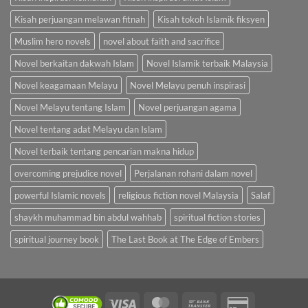
Kisah perjuangan melawan fitnah
Kisah tokoh Islamik fiksyen
Muslim hero novels
novel about faith and sacrifice
Novel berkaitan dakwah Islam
Novel Islamik terbaik Malaysia
Novel keagamaan Melayu
Novel Melayu penuh inspirasi
Novel Melayu tentang Islam
Novel perjuangan agama
Novel tentang adat Melayu dan Islam
Novel terbaik tentang pencarian makna hidup
overcoming prejudice novel
Perjalanan rohani dalam novel
powerful Islamic novels
religious fiction novel Malaysia
Salaf
shaykh muhammad bin abdul wahhab
spiritual fiction stories
spiritual journey book
The Last Book at The Edge of Embers
Visa
MasterCard
Bank
Credit