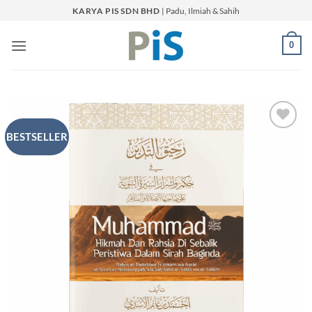
Skip
KARYA PIS SDN BHD
| Padu, Ilmiah & Sahih
to
content
0
BESTSELLER
Add to
Wishlist